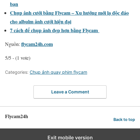
bạn
Chụp ảnh cưới bằng Flycam – Xu hướng mới lạ độc đáo
cho albulm ảnh cưới hiện đại
7 cách để chụp ảnh đẹp hơn bằng Flycam
flycam24h.com
Nguồn:
5/5 - (1 vote)
Categories:
Chụp ảnh quay phim flycam
Leave a Comment
Flycam24h
Back to top
Exit mobile version