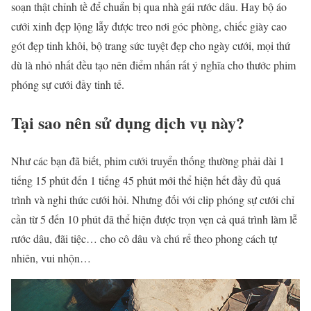
soạn thật chỉnh tề để chuẩn bị qua nhà gái rước dâu. Hay bộ áo
cưới xinh đẹp lộng lẫy được treo nơi góc phòng, chiếc giày cao
gót đẹp tinh khôi, bộ trang sức tuyệt đẹp cho ngày cưới, mọi thứ
dù là nhỏ nhất đều tạo nên điểm nhấn rất ý nghĩa cho thước phim
phóng sự cưới đầy tinh tế.
Tại sao nên sử dụng dịch vụ này?
Như các bạn đã biết, phim cưới truyển thống thường phải dài 1
tiếng 15 phút đến 1 tiếng 45 phút mới thể hiện hết đầy đủ quá
trình và nghi thức cưới hỏi. Nhưng đối với clip phóng sự cưới chỉ
cần từ 5 đến 10 phút đã thể hiện được trọn vẹn cả quá trình làm lễ
rước dâu, đãi tiệc… cho cô dâu và chú rể theo phong cách tự
nhiên, vui nhộn…