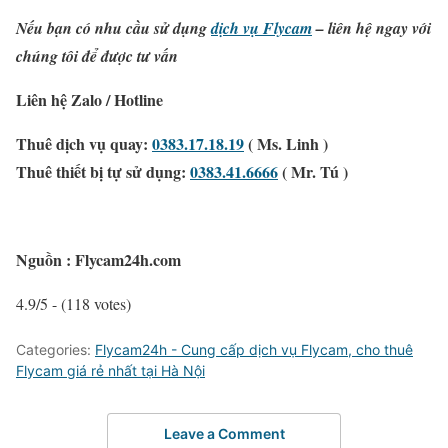
Nếu bạn có nhu cầu sử dụng
dịch vụ Flycam
– liên hệ ngay với
chúng tôi để được tư vấn
Liên hệ Zalo / Hotline
Thuê dịch vụ quay:
0383.17.18.19
( Ms. Linh )
Thuê thiết bị tự sử dụng:
0383.41.6666
( Mr. Tú )
Nguồn : Flycam24h.com
4.9/5 - (118 votes)
Categories:
Flycam24h - Cung cấp dịch vụ Flycam, cho thuê
Flycam giá rẻ nhất tại Hà Nội
Leave a Comment