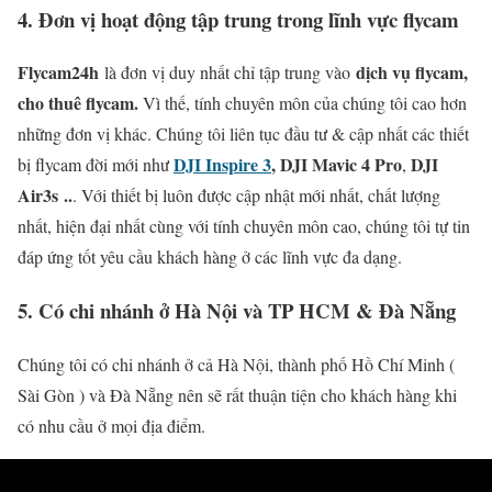
4. Đơn vị hoạt động tập trung trong lĩnh vực flycam
Flycam24h
dịch vụ flycam,
là đơn vị duy nhất chỉ tập trung vào
cho thuê flycam.
Vì thế, tính chuyên môn của chúng tôi cao hơn
những đơn vị khác.
Chúng tôi liên tục đầu tư & cập nhất các thiết
DJI Inspire 3
,
DJI Mavic 4 Pro
DJI
bị flycam đời mới như
,
Air3s
..
.
Với thiết bị luôn được cập nhật mới nhất, chất lượng
nhất, hiện đại nhất cùng với tính chuyên môn cao, chúng tôi tự tin
đáp ứng tốt yêu cầu khách hàng ở các lĩnh vực đa dạng.
5. Có chi nhánh ở Hà Nội và TP HCM & Đà Nẵng
Chúng tôi có chi nhánh ở cả Hà Nội, thành phố Hồ Chí Minh (
Sài Gòn ) và Đà Nẵng nên sẽ rất thuận tiện cho khách hàng khi
có nhu cầu ở mọi địa điểm.