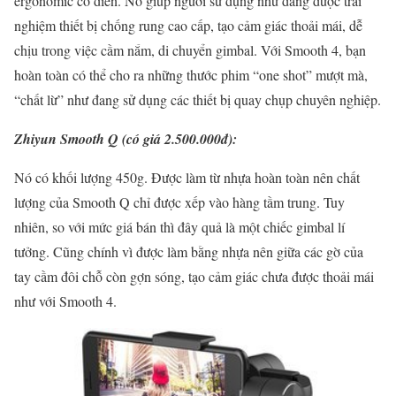
ergonomic cổ điển. Nó giúp người sử dụng như đang được trải
nghiệm thiết bị chống rung cao cấp, tạo cảm giác thoải mái, dễ
chịu trong việc cầm nắm, di chuyển gimbal. Với Smooth 4, bạn
hoàn toàn có thể cho ra những thước phim “one shot” mượt mà,
“chất lừ” như đang sử dụng các thiết bị quay chụp chuyên nghiệp.
Zhiyun Smooth Q (có giá 2.500.000đ):
Nó có khối lượng 450g. Được làm từ nhựa hoàn toàn nên chất
lượng của Smooth Q chỉ được xếp vào hàng tầm trung. Tuy
nhiên, so với mức giá bán thì đây quả là một chiếc gimbal lí
tưởng. Cũng chính vì được làm bằng nhựa nên giữa các gờ của
tay cầm đôi chỗ còn gợn sóng, tạo cảm giác chưa được thoải mái
như với Smooth 4.