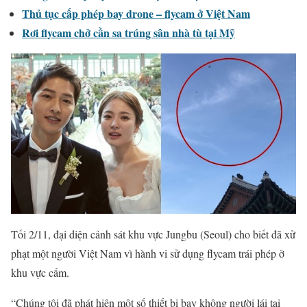
Thủ tục cấp phép bay drone – flycam ở Việt Nam
Rơi flycam chở cần sa trúng sân nhà tù tại Mỹ
Tối 2/11, đại diện cảnh sát khu vực Jungbu (Seoul) cho biết đã xử
phạt một người Việt Nam vì hành vi sử dụng flycam trái phép ở
khu vực cấm.
“Chúng tôi đã phát hiện một số thiết bị bay không người lái tại