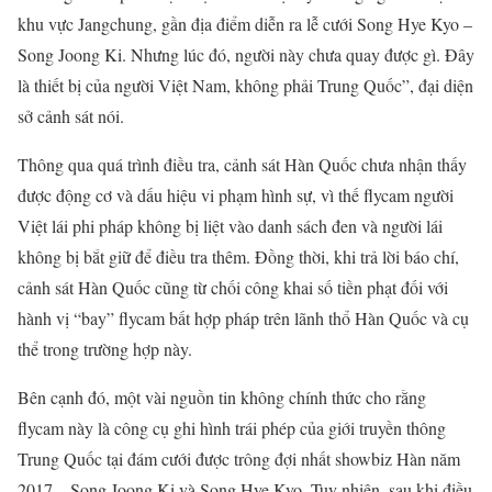
khu vực Jangchung, gần địa điểm diễn ra lễ cưới Song Hye Kyo –
Song Joong Ki. Nhưng lúc đó, người này chưa quay được gì. Đây
là thiết bị của người Việt Nam, không phải Trung Quốc”, đại diện
sở cảnh sát nói.
Thông qua quá trình điều tra, cảnh sát Hàn Quốc chưa nhận thấy
được động cơ và dấu hiệu vi phạm hình sự, vì thế flycam người
Việt lái phi pháp không bị liệt vào danh sách đen và người lái
không bị bắt giữ để điều tra thêm. Đồng thời, khi trả lời báo chí,
cảnh sát Hàn Quốc cũng từ chối công khai số tiền phạt đối với
hành vị “bay” flycam bất hợp pháp trên lãnh thổ Hàn Quốc và cụ
thể trong trường hợp này.
Bên cạnh đó, một vài nguồn tin không chính thức cho rằng
flycam này là công cụ ghi hình trái phép của giới truyền thông
Trung Quốc tại đám cưới được trông đợi nhất showbiz Hàn năm
2017 – Song Joong Ki và Song Hye Kyo. Tuy nhiên, sau khi điều