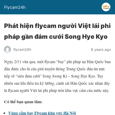
Flycam24h
Phát hiện flycam người Việt lái phi
pháp gần đám cưới Song Hye Kyo
flycam24h
8 years ago
Ngày 2/11 vừa qua, một flycam “bay” phi pháp tại Hàn Quốc ban
đầu được cho là của giới truyền thông Trung Quốc đưa tin trực
tiếp về “siêu đám cưới” Song Joong Ki – Song Hye Kyo. Tuy
nhiên sau khi điều tra kỹ lưỡng, cảnh sát Hàn Quốc xác nhận đây
là flycam người Việt lái phi pháp trên khu vực cấm của nước này.
Có thể bạn quan tâm:
Vùng cấm bay Flycam khu vực Hà Nội